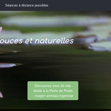
Séances à distance possibles
i
ouces et naturelles
Découvrez mon 2è site
dédié à la Perte de Poids
: maigrir-anneau-hypnose