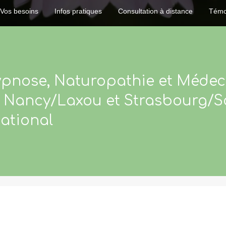
Vos besoins
Infos pratiques
Consultation à distance
Témo
Hypnose, Naturopathie et Médec
 Nancy/Laxou et Strasbourg/Sch
national