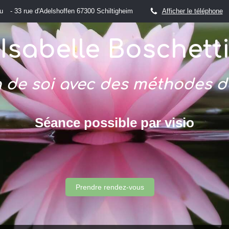
u
- 33 rue d'Adelshoffen 67300 Schiltigheim
Afficher le téléphone
Isabelle Boschett
 de soi avec des méthodes d
Séance possible par visio
Prendre rendez-vous