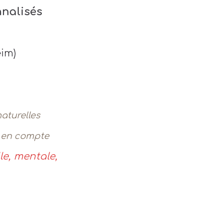
nalisés
eim)
aturelles
d en compte
e, mentale,